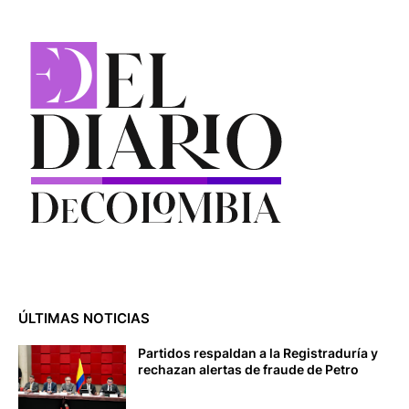
ÚLTIMAS NOTICIAS
Partidos respaldan a la Registraduría y
rechazan alertas de fraude de Petro