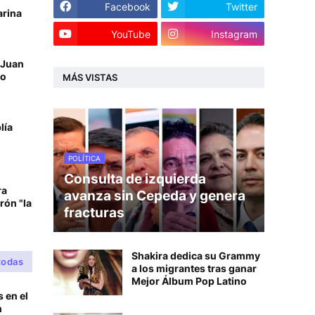
Facebook
Twitter
arina
YouTube
Instagram
n Juan
ro
MÁS VISTAS
lía
POLÍTICA
Consulta de izquierda
ra
avanza sin Cepeda y genera
rón "la
fracturas
Shakira dedica su Grammy
todas
a los migrantes tras ganar
Mejor Álbum Pop Latino
 en el
n