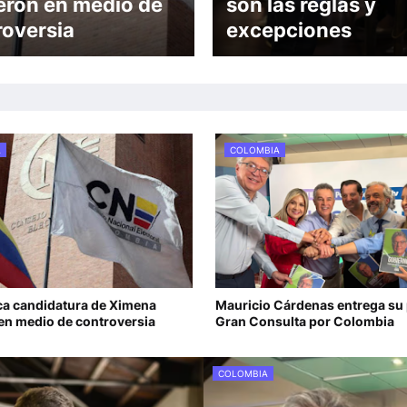
erón en medio de
son las reglas y
roversia
excepciones
A
COLOMBIA
ica candidatura de Ximena
Mauricio Cárdenas entrega su p
en medio de controversia
Gran Consulta por Colombia
COLOMBIA