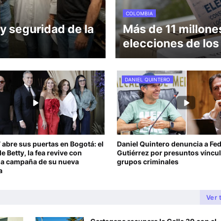
COLOMBIA
y seguridad de la
Más de 11 millone
elecciones de lo
DANIEL QUINTERO
 abre sus puertas en Bogotá: el
Daniel Quintero denuncia a Fe
e Betty, la fea revive con
Gutiérrez por presuntos víncu
 la campaña de su nueva
grupos criminales
a
Ver 