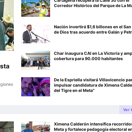
Cartagena recupera la Calle 30 con el
Corredor Histórico del Parque de La M
Nación invertirá $1,6 billones en el Sa
de Dios tras acuerdo entre Galán y Pet
Char inaugura CAI en La Victoria y amp
s
cobertura para 90.000 habitantes
ista
De la Espriella visitará Villavicencio pa
egiones
impulsar candidatura de Ximena Calde
del Tigre en el Meta"
Ver 
Ximena Calderón intensifica recorridos
Meta y fortalece pedagogía electoral e