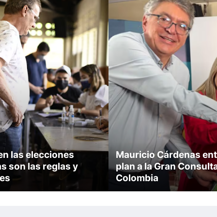
en las elecciones
Mauricio Cárdenas ent
s son las reglas y
plan a la Gran Consult
es
Colombia