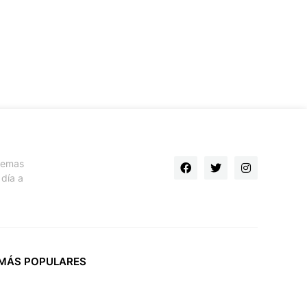
 temas
día a
MÁS POPULARES