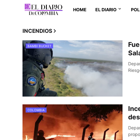
HOME
EL DIARIO
POL
INCENDIOS
Fue
BAMBI BUCKET
Sal
Depar
Riesg
Inc
COLOMBIA
des
Depar
propo