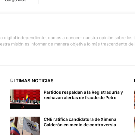
io digital independiente, damos a conocer nuestra opinión sobre los
stra misión es informar de manera objetiva lo más trascendente del 
ÚLTIMAS NOTICIAS
Partidos respaldan a la Registraduría y
rechazan alertas de fraude de Petro
CNE ratifica candidatura de Ximena
Calderón en medio de controversia