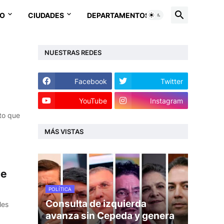
EO
CIUDADES
DEPARTAMENTOS
NUESTRAS REDES
Facebook
Twitter
YouTube
Instagram
to que
MÁS VISTAS
de
POLÍTICA
Consulta de izquierda
les
avanza sin Cepeda y genera