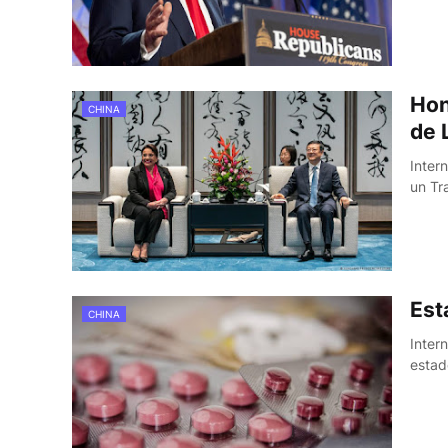
Hon
CHINA
de 
Inter
un Tr
Est
CHINA
Inter
estad