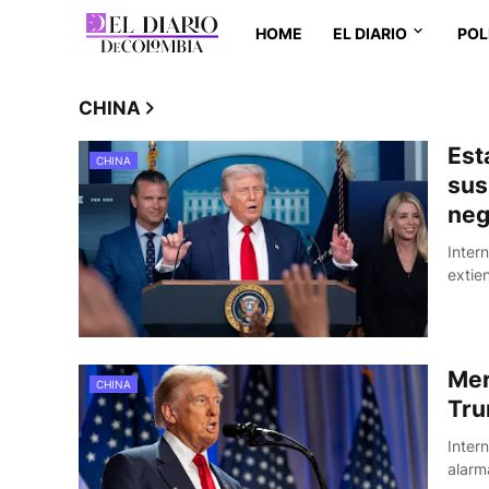
HOME
EL DIARIO
POL
CHINA
Est
CHINA
sus
neg
Inter
extie
Mer
CHINA
Tru
Inter
alarm