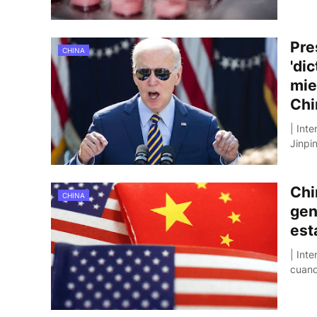
Pre
CHINA
'di
mie
Chi
| Int
Jinpi
Chi
CHINA
gen
est
| Int
cuan