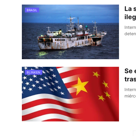
La 
BRASIL
ile
Intern
deten
Se 
BLINKEN
tra
Inter
miérc