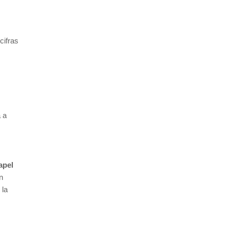
cifras
a a
apel
n
 la