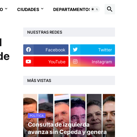
EO
CIUDADES
DEPARTAMENTOS
NUESTRAS REDES
l
Facebook
Twitter
de
YouTube
Instagram
MÁS VISTAS
POLÍTICA
Consulta de izquierda
avanza sin Cepeda y genera