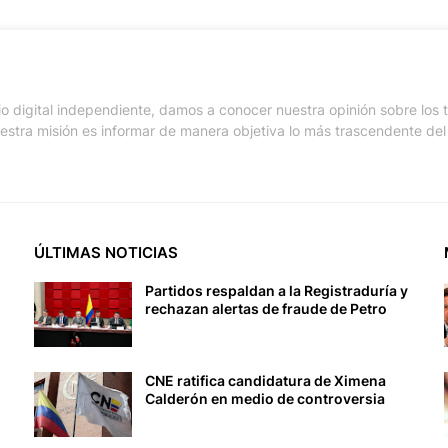
io digital independiente, damos a conocer nuestra opinión sobre los
stra misión es informar de manera objetiva lo más trascendente del 
ÚLTIMAS NOTICIAS
Partidos respaldan a la Registraduría y
rechazan alertas de fraude de Petro
CNE ratifica candidatura de Ximena
Calderón en medio de controversia