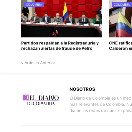
COLOMBIA
COLOMBIA
Partidos respaldan a la Registraduría y
CNE ratifi
rechazan alertas de fraude de Petro
Calderón e
Artículo Anterior
NOSOTROS
El Diario de Colombia es un med
más relevantes de Colombia. Nue
día en las redes de nuestro país.