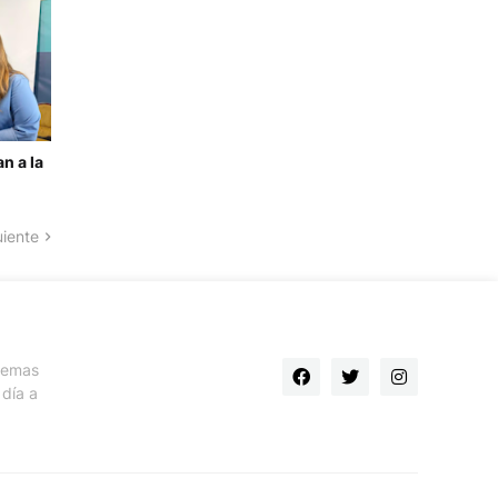
n a la
uiente
 temas
día a