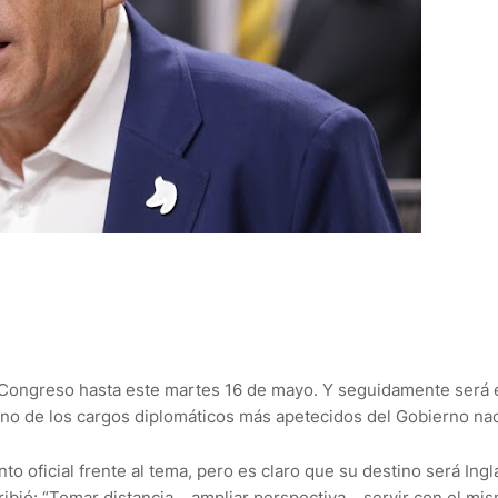
l Congreso hasta este martes 16 de mayo. Y seguidamente será 
no de los cargos diplomáticos más apetecidos del Gobierno nac
oficial frente al tema, pero es claro que su destino será Ingla
ribió: “Tomar distancia… ampliar perspectiva… servir con el mi