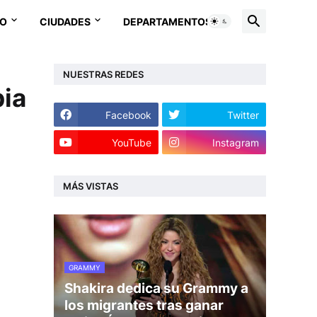
EO
CIUDADES
DEPARTAMENTOS
NUESTRAS REDES
bia
Facebook
Twitter
YouTube
Instagram
MÁS VISTAS
GRAMMY
Shakira dedica su Grammy a
los migrantes tras ganar