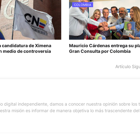
COLOMBIA
ca candidatura de Ximena
Mauricio Cárdenas entrega su pla
n medio de controversia
Gran Consulta por Colombia
Artículo Sig
io digital independiente, damos a conocer nuestra opinión sobre los
stra misión es informar de manera objetiva lo más trascendente del 